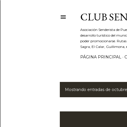
CLUB SEN
Asociación Senderista de Pu
desarrollo turístico del mun
poder promocionarse. Rutas po
Sagra, El Calar, Guillimona, 
PÁGINA PRINCIPAL
Mostrando entradas de octubre 
E
n
t