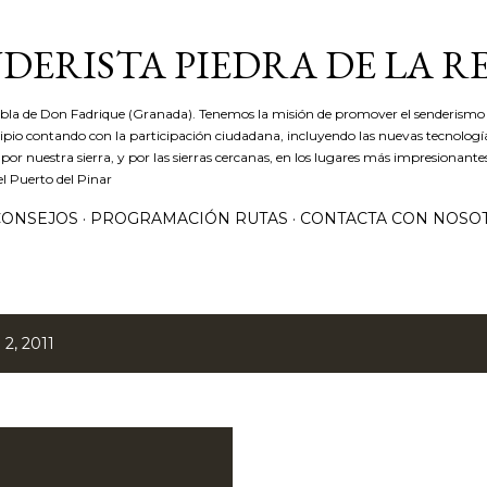
Ir al contenido principal
DERISTA PIEDRA DE LA R
ebla de Don Fadrique (Granada). Tenemos la misión de promover el senderismo 
icipio contando con la participación ciudadana, incluyendo las nuevas tecnolog
r nuestra sierra, y por las sierras cercanas, en los lugares más impresionantes
el Puerto del Pinar
CONSEJOS
PROGRAMACIÓN RUTAS
CONTACTA CON NOSO
2, 2011