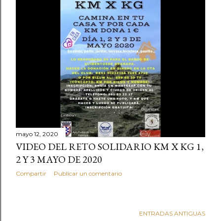
t
r
a
d
a
s
mayo 12, 2020
VIDEO DEL RETO SOLIDARIO KM X KG 1,
2 Y 3 MAYO DE 2020
Compartir
Publicar un comentario
ENTRADAS ANTIGUAS