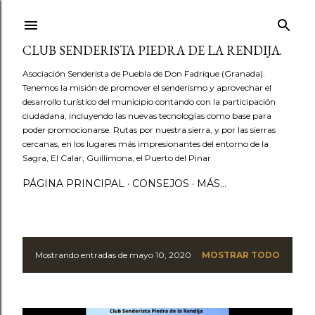
Ir al contenido principal
CLUB SENDERISTA PIEDRA DE LA RENDIJA.
Asociación Senderista de Puebla de Don Fadrique (Granada).
Tenemos la misión de promover el senderismo y aprovechar el
desarrollo turístico del municipio contando con la participación
ciudadana, incluyendo las nuevas tecnologías como base para
poder promocionarse. Rutas por nuestra sierra, y por las sierras
cercanas, en los lugares más impresionantes del entorno de la
Sagra, El Calar, Guillimona, el Puerto del Pinar
PÁGINA PRINCIPAL
CONSEJOS
MÁS…
Mostrando entradas de mayo 10, 2020
MOSTRAR TODO
E
n