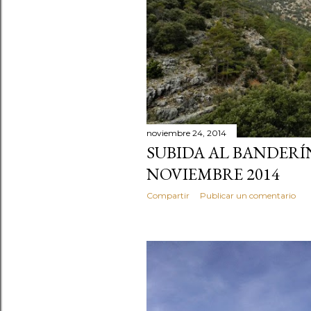
r
a
d
a
s
noviembre 24, 2014
SUBIDA AL BANDERÍN
NOVIEMBRE 2014
Compartir
Publicar un comentario