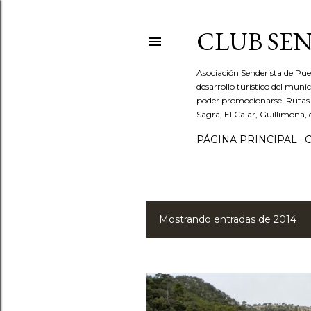
CLUB SEN
Asociación Senderista de Pu
desarrollo turístico del mun
poder promocionarse. Rutas po
Sagra, El Calar, Guillimona, 
PÁGINA PRINCIPAL
Mostrando entradas de 2014
E
n
t