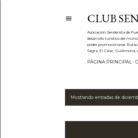
CLUB SEN
Asociación Senderista de Pu
desarrollo turístico del mun
poder promocionarse. Rutas po
Sagra, El Calar, Guillimona, 
PÁGINA PRINCIPAL
Mostrando entradas de diciembr
E
n
t