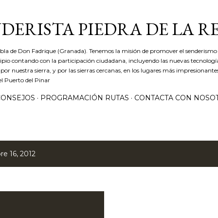
Ir al contenido principal
DERISTA PIEDRA DE LA R
ebla de Don Fadrique (Granada). Tenemos la misión de promover el senderismo 
icipio contando con la participación ciudadana, incluyendo las nuevas tecnolog
r nuestra sierra, y por las sierras cercanas, en los lugares más impresionantes
el Puerto del Pinar
CONSEJOS
PROGRAMACIÓN RUTAS
CONTACTA CON NOSO
e 16, 2012