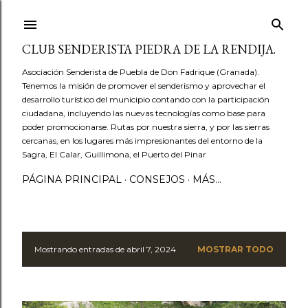
Ir al contenido principal
CLUB SENDERISTA PIEDRA DE LA RENDIJA.
Asociación Senderista de Puebla de Don Fadrique (Granada).
Tenemos la misión de promover el senderismo y aprovechar el
desarrollo turístico del municipio contando con la participación
ciudadana, incluyendo las nuevas tecnologías como base para
poder promocionarse. Rutas por nuestra sierra, y por las sierras
cercanas, en los lugares más impresionantes del entorno de la
Sagra, El Calar, Guillimona, el Puerto del Pinar
PÁGINA PRINCIPAL
CONSEJOS
MÁS…
Mostrando entradas de abril 7, 2024
MOSTRAR TODO
E
n