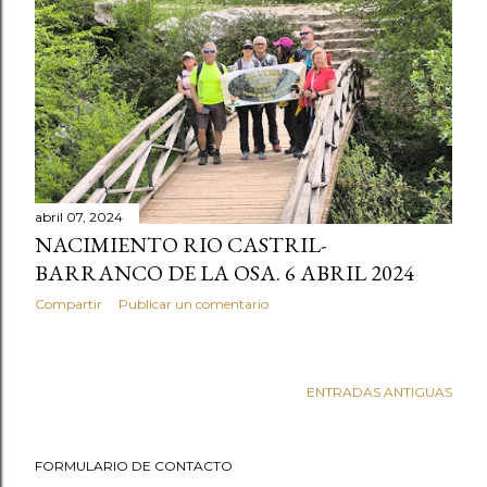
t
r
a
d
a
s
abril 07, 2024
NACIMIENTO RIO CASTRIL-
BARRANCO DE LA OSA. 6 ABRIL 2024
Compartir
Publicar un comentario
ENTRADAS ANTIGUAS
FORMULARIO DE CONTACTO