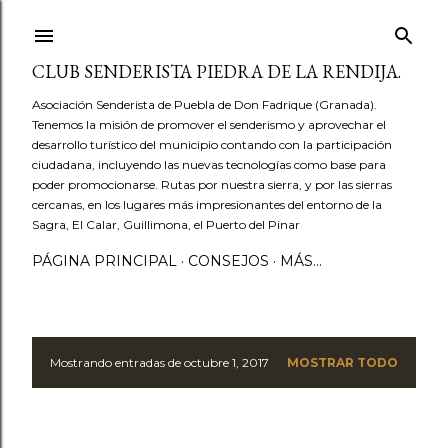
Ir al contenido principal
CLUB SENDERISTA PIEDRA DE LA RENDIJA.
Asociación Senderista de Puebla de Don Fadrique (Granada).
Tenemos la misión de promover el senderismo y aprovechar el
desarrollo turístico del municipio contando con la participación
ciudadana, incluyendo las nuevas tecnologías como base para
poder promocionarse. Rutas por nuestra sierra, y por las sierras
cercanas, en los lugares más impresionantes del entorno de la
Sagra, El Calar, Guillimona, el Puerto del Pinar
PÁGINA PRINCIPAL
CONSEJOS
MÁS…
Mostrando entradas de octubre 1, 2017
MOSTRAR TODO
E
n