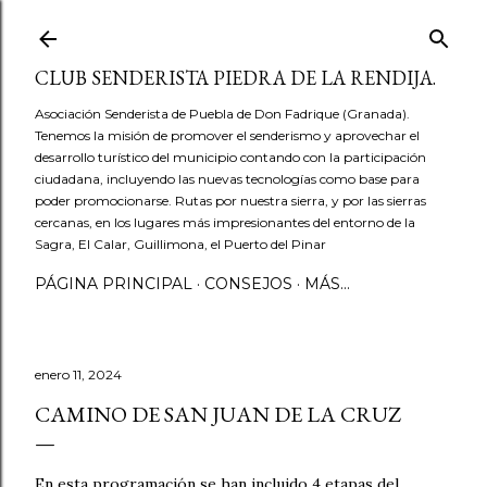
Ir al contenido principal
CLUB SENDERISTA PIEDRA DE LA RENDIJA.
Asociación Senderista de Puebla de Don Fadrique (Granada).
Tenemos la misión de promover el senderismo y aprovechar el
desarrollo turístico del municipio contando con la participación
ciudadana, incluyendo las nuevas tecnologías como base para
poder promocionarse. Rutas por nuestra sierra, y por las sierras
cercanas, en los lugares más impresionantes del entorno de la
Sagra, El Calar, Guillimona, el Puerto del Pinar
PÁGINA PRINCIPAL
CONSEJOS
MÁS…
enero 11, 2024
CAMINO DE SAN JUAN DE LA CRUZ
En esta programación se han incluido 4 etapas del